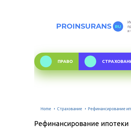
И
PROINSURANS
RU
п
и
ПРАВО
СТРАХОВАН
Home
Страхование
Рефинансирование ипо
Рефинансирование ипотеки в