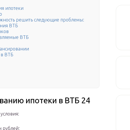
я ипотеки
о
ожность решить следующие проблемы:
ния ВТБ
нков
являемые ВТБ
нансировании
 в ВТБ
ванию ипотеки в ВТБ 24
условия:
н рублей;