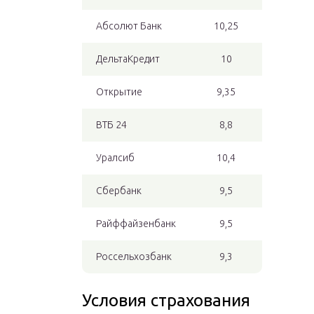
Абсолют Банк
10,25
ДельтаКредит
10
Открытие
9,35
ВТБ 24
8,8
Уралсиб
10,4
Сбербанк
9,5
Райффайзенбанк
9,5
Россельхозбанк
9,3
Условия страхования