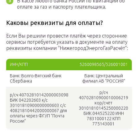
В кассе любого банка России по квитанции об
оплате за газ и паспорту плательщика.
Каковы реквизиты для оплаты?
Если Вы решили провести платёж через сторонние
сервисы потребуется указать в документе на оплату
реквизиты компании “НижегородЭнергоГазРасчёт”:
ИНН/КПП
5260098565/526001001
Банк: Волго-Вятский банк
Банк: Центральный
Сбербанка
филиал АБ “РОССИЯ”
р/сч
р/сч 40702810142000003098
40702810900010006219
БИК 042202603 к/с
кор/счёт
30101810900000000603 с/с
30101810145250000220
40821810442000000067 для
БИК 044525220 ИНН
оплаты через ФГУП “Почта
7831000122 КПП
России”
775143001