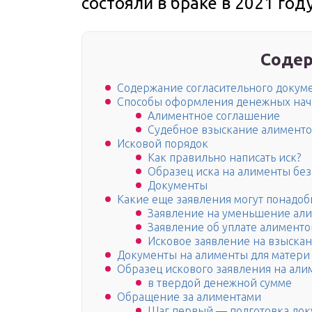
состояли в браке в 2021 год
Содер
Содержание согласительного докуме
Способы оформления денежных на
Алиментное соглашение
Судебное взыскание алимент
Исковой порядок
Как правильно написать иск?
Образец иска на алименты без
Документы
Какие еще заявления могут понадоб
Заявление на уменьшение ал
Заявление об уплате алименто
Исковое заявление на взыска
Дoкyмeнты нa aлимeнты для мaтepи 
Образец искового заявления на али
в твердой денежной сумме
Обращение за алиментами
Шаг первый — подготовка док