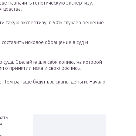
раве назначить генетическую экспертизу,
отцовства.
йти такую экспертизу, в 90% случаев решение
 составить исковое обращение в суд и
 суда. Сделайте для себя копию, на которой
п о принятии иска и свою роспись.
е. Тем раньше будут взысканы деньги. Начало
зать
я