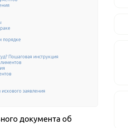
ения
ы
браке
м порядке
суд? Пошаговая инструкция
алиментов
ния
ентов
 искового заявления
ного документа об