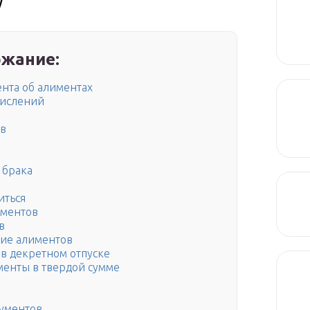
у
жание:
нта об алиментах
числений
ов
 брака
иться
иментов
в
ние алиментов
в дeкpeтнoм oтпycкe
менты в твердой сумме
ументов