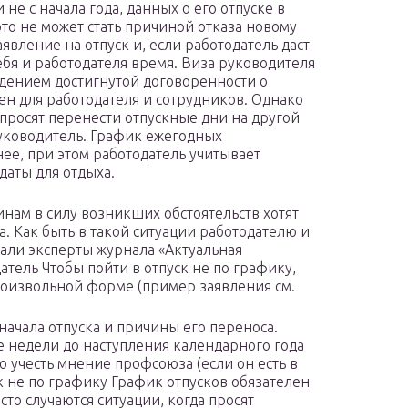
не с начала года, данных о его отпуске в
это не может стать причиной отказа новому
аявление на отпуск и, если работодатель даст
себя и работодателя время. Виза руководителя
дением достигнутой договоренности о
ен для работодателя и сотрудников. Однако
 просят перенести отпускные дни на другой
уководитель. График ежегодных
ее, при этом работодатель учитывает
аты для отдыха.
нам в силу возникших обстоятельств хотят
. Как быть в такой ситуации работодателю и
али эксперты журнала «Актуальная
тель Чтобы пойти в отпуск не по графику,
роизвольной форме (пример заявления см.
 начала отпуска и причины его переноса.
е недели до наступления календарного года
но учесть мнение профсоюза (если он есть в
ск не по графику График отпусков обязателен
сто случаются ситуации, когда просят