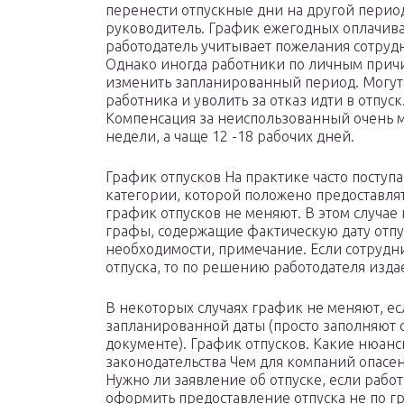
перенести отпускные дни на другой перио
руководитель. График ежегодных оплачива
работодатель учитывает пожелания сотруд
Однако иногда работники по личным причи
изменить запланированный период. Могут л
работника и уволить за отказ идти в отпуск
Компенсация за неиспользованный очень м
недели, а чаще 12 -18 рабочих дней.
График отпусков На практике часто поступа
категории, которой положено предоставлят
график отпусков не меняют. В этом случа
графы, содержащие фактическую дату отпус
необходимости, примечание. Если сотрудн
отпуска, то по решению работодателя изда
В некоторых случаях график не меняют, ес
запланированной даты (просто заполняют
документе). График отпусков. Какие нюан
законодательства Чем для компаний опасе
Нужно ли заявление об отпуске, если рабо
оформить предоставление отпуска не по 