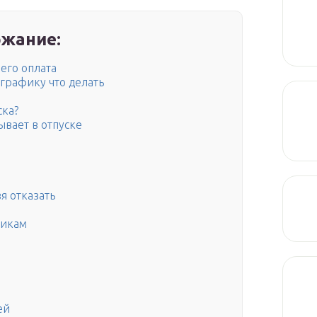
жание:
его оплата
 графику что делать
ска?
ывает в отпуске
я отказать
никам
ей