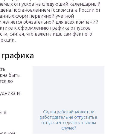
аемых отпусков на следующий календарный
ждена постановлением Госкомстата России от
ванных форм первичной учетной
и является обязательной для всех компаний
актике к оформлению графика отпусков
ти, считая, что важен лишь сам факт его
пекции.
 графика
сть
жна быть
тся до
рудника и
Сиди и работай: может ли
ы в
работодатель не отпустить в
отпуск и что делать в таком
случае?
ередной