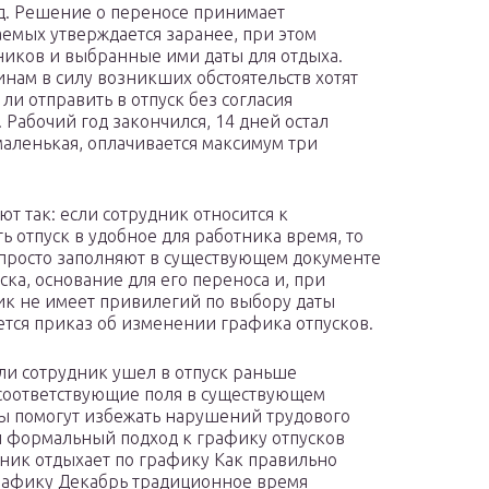
д. Решение о переносе принимает
емых утверждается заранее, при этом
ников и выбранные ими даты для отдыха.
нам в силу возникших обстоятельств хотят
и отправить в отпуск без согласия
. Рабочий год закончился, 14 дней остал
аленькая, оплачивается максимум три
ют так: если сотрудник относится к
ь отпуск в удобное для работника время, то
е просто заполняют в существующем документе
ка, основание для его переноса и, при
ик не имеет привилегий по выбору даты
ется приказ об изменении графика отпусков.
ли сотрудник ушел в отпуск раньше
 соответствующие поля в существующем
сы помогут избежать нарушений трудового
н формальный подход к графику отпусков
тник отдыхает по графику Как правильно
графику Декабрь традиционное время