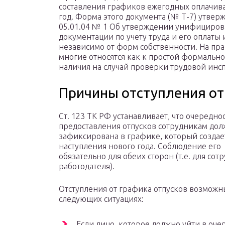
составления графиков ежегодных оплачив
год. Форма этого документа (№ Т-7) утвер
05.01.04 № 1 Об утверждении унифициро
документации по учету труда и его оплаты 
независимо от форм собственности. На пр
многие относятся как к простой формальнос
наличия на случай проверки трудовой инс
Причины отступления от
Ст. 123 ТК РФ устанавливает, что очередно
предоставления отпусков сотрудникам дол
зафиксирована в графике, который создае
наступления нового года. Соблюдение его
обязательно для обеих сторон (т.е. для сот
работодателя).
Отступления от графика отпусков возможн
следующих ситуациях:
Если лицо, которое должно уйти в оч