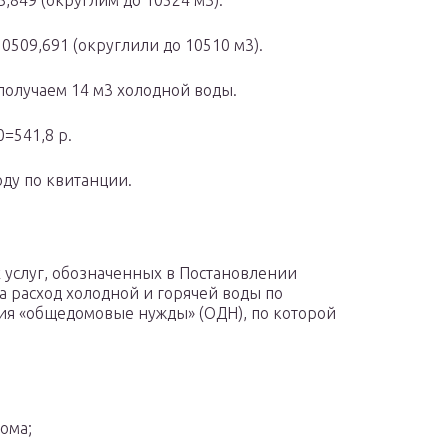
849 (округлим до 10524 м3).
509,691 (округлили до 10510 м3).
получаем 14 м3 холодной воды.
=541,8 р.
оду по квитанции.
услуг, обозначенных в Постановлении
а расход холодной и горячей воды по
ия «общедомовые нужды» (ОДН), по которой
ома;