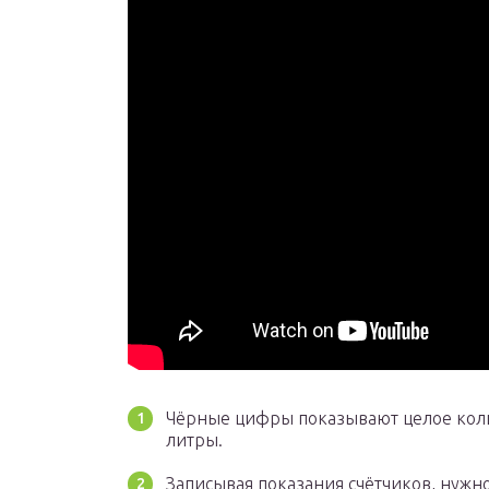
Чёрные цифры показывают целое коли
литры.
Записывая показания счётчиков, нужно