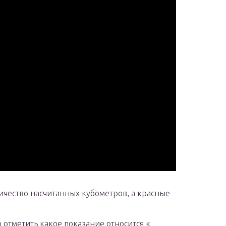
чество насчитанных кубометров, а красные
 отметить какое показание относится к