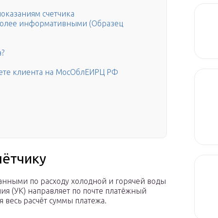
 показаниям счетчика
 более информативными (Образец
а?
нете клиента на МосОблЕИРЦ РФ
чётчику
данными по расходу холодной и горячей воды
я (УК) направляет по почте платёжный
я весь расчёт суммы платежа.