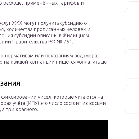
о расходе, применённых тарифов и
слуг ЖКХ могут получить субсидию от
ья, количества прописанных человек и
сления субсидий описаны в Жилищном
влении Правительства РФ № 761.
 по нормативам или показаниям водомера.
но на каждой квитанции пишется «оплатить до
азания
в фиксировании чисел, которые читаются на
рах учёта (ИПУ) это число состоит из восьми
 а три красного.