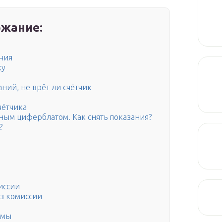
жание:
ния
ку
ний, не врёт ли счётчик
чётчика
нным циферблатом. Как снять показания?
?
иссии
ез комиссии
емы