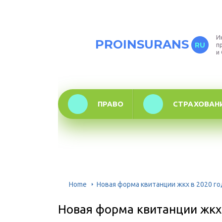
И
PROINSURANS
RU
п
и
ПРАВО
СТРАХОВАН
Home
Новая форма квитанции жкх в 2020 го
Новая форма квитанции жкх 