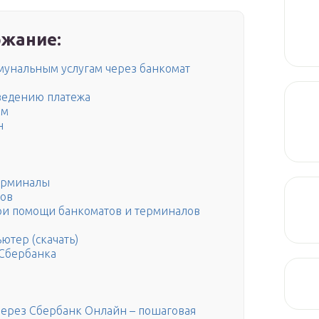
жание:
ммунальным услугам через банкомат
ведению платежа
ам
н
терминалы
лов
ри помощи банкоматов и терминалов
ютер (скачать)
 Сбербанка
через Сбербанк Онлайн – пошаговая