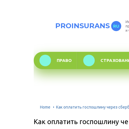
И
PROINSURANS
RU
п
и
ПРАВО
СТРАХОВАН
Home
Как оплатить госпошлину через сбер
Как оплатить госпошлину че