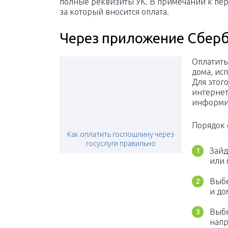
полные реквизиты УК. В примечании к пере
за который вносится оплата.
Через приложение Сбер
Оплатить
дома, ис
Для этог
интернет
информи
Порядок 
Как оплатить госпошлину через
госуслуги правильно
Зайд
или 
Выбе
и до
Выбе
напр